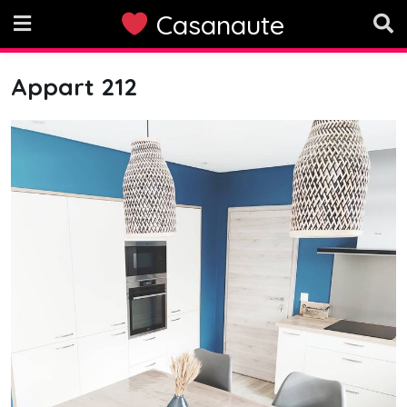
Skip
Casanaute
to
content
Appart 212