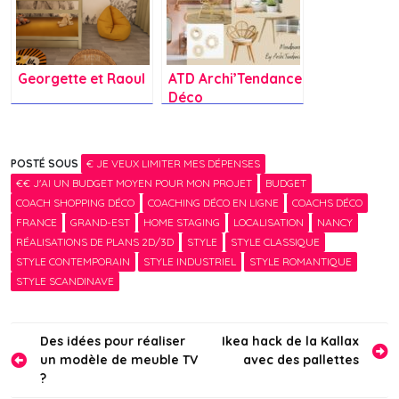
Georgette et Raoul
ATD Archi’Tendance
Déco
POSTÉ SOUS
€ JE VEUX LIMITER MES DÉPENSES
€€ J'AI UN BUDGET MOYEN POUR MON PROJET
BUDGET
COACH SHOPPING DÉCO
COACHING DÉCO EN LIGNE
COACHS DÉCO
FRANCE
GRAND-EST
HOME STAGING
LOCALISATION
NANCY
RÉALISATIONS DE PLANS 2D/3D
STYLE
STYLE CLASSIQUE
STYLE CONTEMPORAIN
STYLE INDUSTRIEL
STYLE ROMANTIQUE
STYLE SCANDINAVE
Navigation
Des idées pour réaliser
Ikea hack de la Kallax
un modèle de meuble TV
avec des pallettes
de
?
l’article