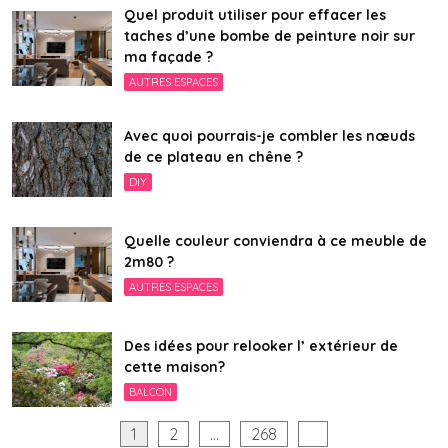
Quel produit utiliser pour effacer les
taches d’une bombe de peinture noir sur
ma façade ?
AUTRES ESPACES
Avec quoi pourrais-je combler les nœuds
de ce plateau en chêne ?
DIY
Quelle couleur conviendra à ce meuble de
2m80 ?
AUTRES ESPACES
Des idées pour relooker l’ extérieur de
cette maison?
BALCON
Pagination
1
2
…
268