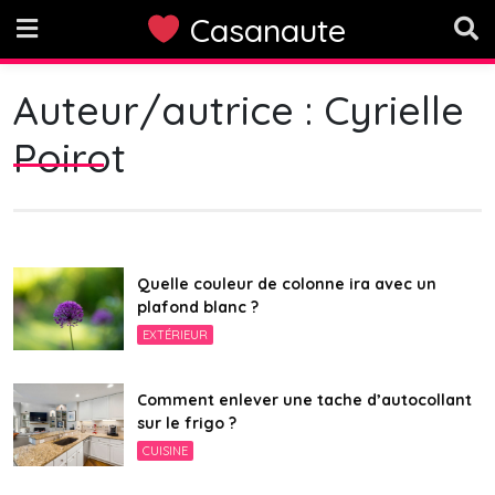
Skip
Casanaute
to
content
Auteur/autrice :
Cyrielle
Poirot
Quelle couleur de colonne ira avec un
plafond blanc ?
EXTÉRIEUR
Comment enlever une tache d’autocollant
sur le frigo ?
CUISINE