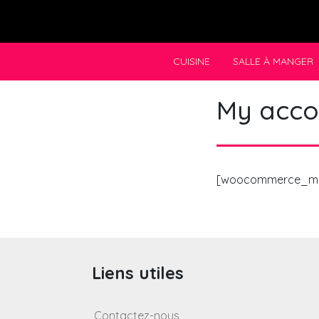
Skip
to
content
CUISINE
SALLE À MANGER
My acco
[woocommerce_m
Liens utiles
Contactez-nous