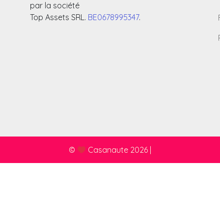
par la société
Top Assets SRL.
BE0678995347
.
©
Casanaute 2026
|