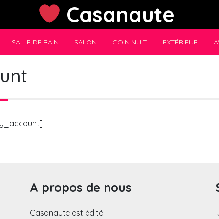
Casanaute
SALLE DE BAIN
SALON
COIN NUIT
EXTÉRIEUR
A
unt
y_account]
A propos de nous
Casanaute est édité