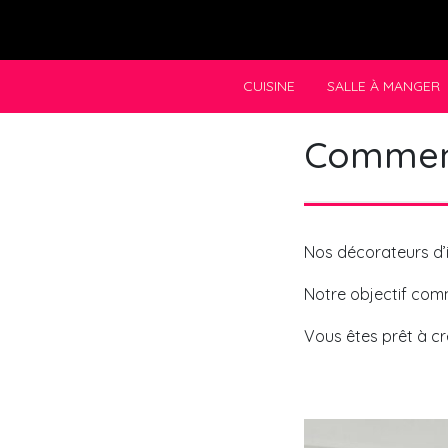
Skip
to
content
CUISINE
SALLE À MANGER
Comment
Nos décorateurs d’
Notre objectif com
Vous êtes prêt à cré