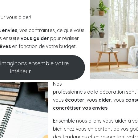
r vous aider!
 envies
, vos contraintes, ce que vous
s ensuite
vous guider
pour réaliser
rêves
en fonction de votre budget.
: imaginons ensemble votre
intérieur
Nos
professionnels de la décoration sont
vous
écouter
, vous
aider
, vous
conse
concrétiser vos envies
.
Ensemble nous allons vous aider à vo
bien chez vous en partant de vos goût
des tendances et en respectant votr