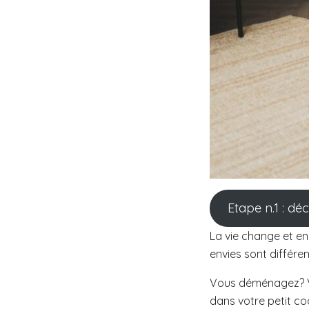
Etape n.1 : dé
La vie change et en
envies sont différen
Vous déménagez? V
dans votre petit co