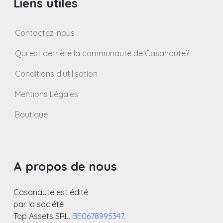
Liens utiles
Contactez-nous
Qui est derrière la communauté de Casanaute?
Conditions d’utilisation
Mentions Légales
Boutique
A propos de nous
Casanaute est édité
par la société
Top Assets SRL.
BE0678995347
.