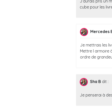
J’aurais pris un 
cube pour les livr
Mercedes 
Je mettrais les l
Mettre l armoire 
ordre de grandeu
Sha B
dit :
Je penserai à de