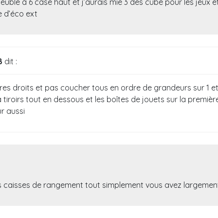
meuble à 6 case haut et j’aurais mie 3 des cube pour les jeux 
e d’éco ext
B
dit :
ivres droits et pas coucher tous en ordre de grandeurs sur 1 
à tiroirs tout en dessous et les boîtes de jouets sur la premiè
r aussi
s caisses de rangement tout simplement vous avez largemen