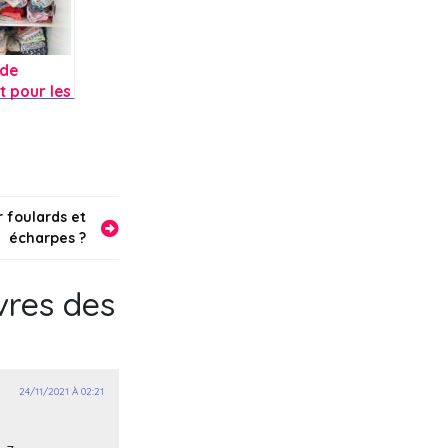
 de
 pour les
s enfants
 foulards et
écharpes ?
vres des
24/11/2021 À 02:21