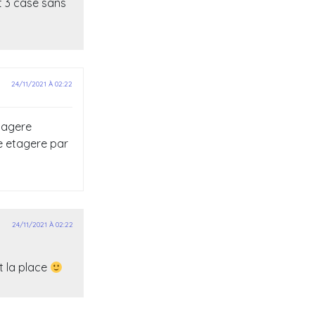
et 3 case sans
24/11/2021 À 02:22
etagere
re etagere par
24/11/2021 À 02:22
t la place