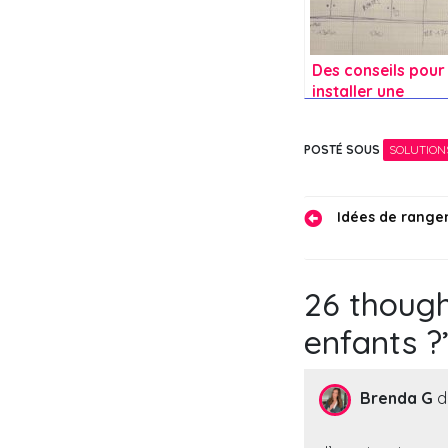
Des conseils pour
installer une
grande
bibliothèque /
POSTÉ SOUS
SOLUTION
meuble TV dans l
salon pour range
des livres et jeux 
Navigati
société ?
Idées de range
de
l’article
26 though
enfants ?
Brenda G
di