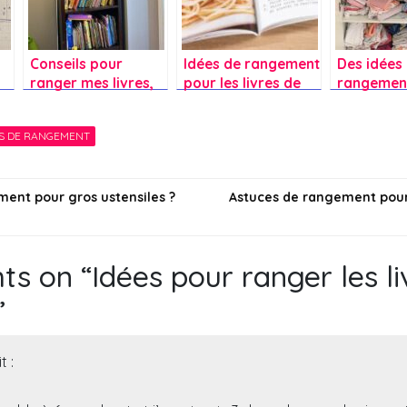
Conseils pour
Idées de rangement
Des idées
ranger mes livres,
pour les livres de
rangement
jeux et DVD ?
recette ?
habits de
?
S DE RANGEMENT
e
r
de
on
ment pour gros ustensiles ?
Astuces de rangement pour
ts on “
Idées pour ranger les li
”
t :