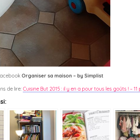
facebook
Organiser sa maison – by Simplist
ns de lire:
Cuisine But 2015 : il y en a pour tous les goûts ! – 1
si: