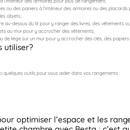
rs à l’intérieur des armoires pour plus de rangement;
es ou des paniers à l’intérieur des armoires ou des placards
es objets;
ère au-dessus du lit pour y ranger des livres, des vêtements o
hets au mur pour y accrocher des vêtements;
au de liège sur un mur pour y accrocher des clés, des papiers
 utiliser?
i quelques outils pour vous aider dans vos rangements :
pour optimiser l’espace et les ran
etite chambre avec Besta : c’est q