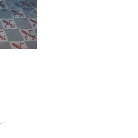
.
ent