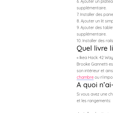
6. Ajouter un plat
supplémentaire.
7. Installer des pa
8. Ajouter un lit s
9. Ajouter des tab
supplémentaire.
10. Installer des ra
Quel livre l
« Ikea Hack: 42 Way
Brooke Giannetti es
son intérieur et ai
chambre
ou n’impor
A quoi n’ai
Si vous avez une ch
et les rangements: