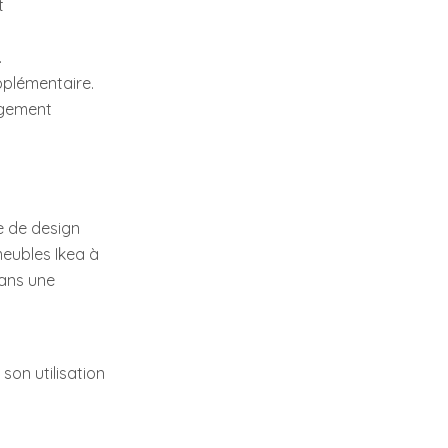
t
.
pplémentaire.
ngement
e de design
meubles Ikea à
dans une
son utilisation