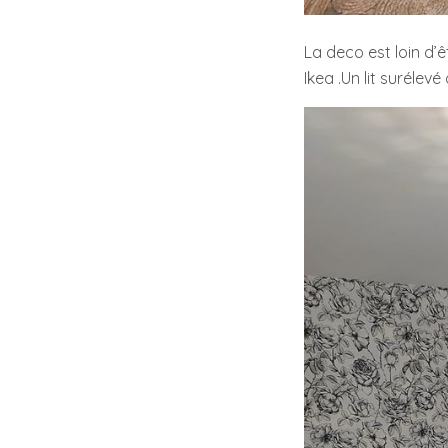
La deco est loin d’ê
Ikea .Un lit suréle