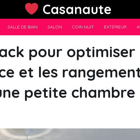
Casanaute
SALLE DE BAIN
SALON
COIN NUIT
EXTÉRIEUR
A
hack pour optimiser
ce et les rangemen
une petite chambre