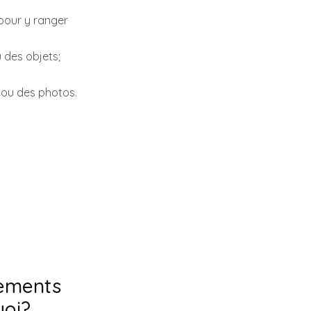
 pour y ranger
u des objets;
 ou des photos.
gements
uoi?