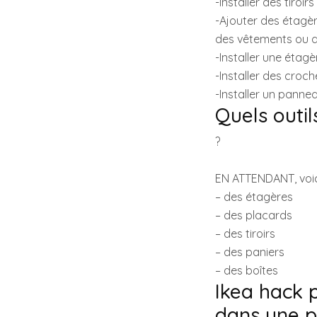
-Installer des tiroi
-Ajouter des étagèr
des vêtements ou d
-Installer une étag
-Installer des croc
-Installer un panne
Quels outils
?
EN ATTENDANT, voic
– des étagères
– des placards
– des tiroirs
– des paniers
– des boîtes
Ikea hack 
dans une p