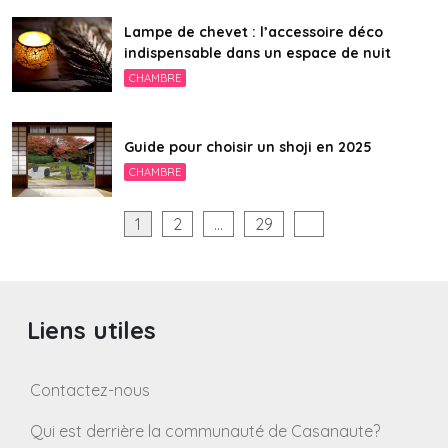
Lampe de chevet : l’accessoire déco
indispensable dans un espace de nuit
CHAMBRE
Guide pour choisir un shoji en 2025
CHAMBRE
Pagination
1
2
…
29
des
publications
Liens utiles
Contactez-nous
Qui est derrière la communauté de Casanaute?