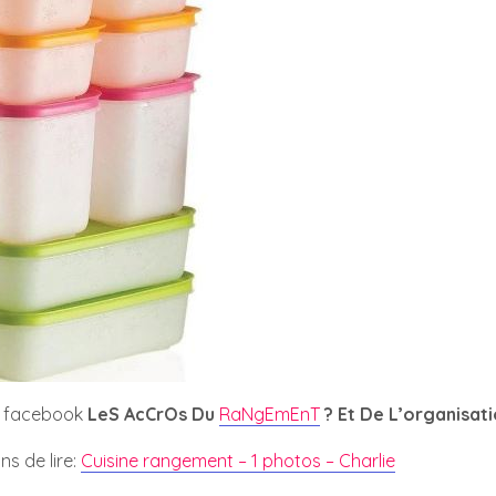
e facebook
LeS AcCrOs Du
RaNgEmEnT
? Et De L’organisati
ns de lire:
Cuisine rangement – 1 photos – Charlie