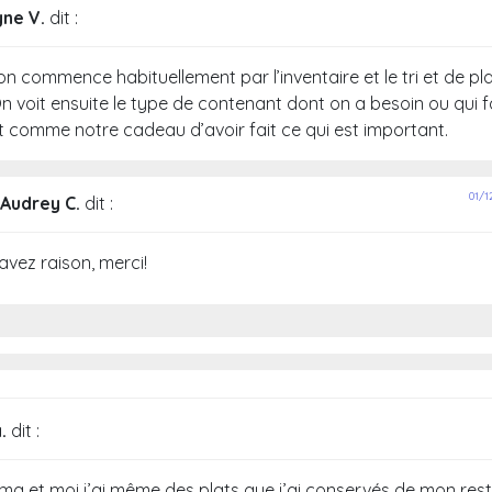
yne V.
dit :
on commence habituellement par l’inventaire et le tri et de pl
n voit ensuite le type de contenant dont on a besoin ou qui f
st comme notre cadeau d’avoir fait ce qui est important.
01/1
Audrey C.
dit :
avez raison, merci!
.
dit :
ma et moi j’ai même des plats que j’ai conservés de mon rest