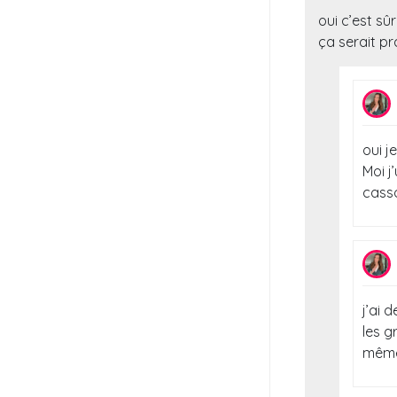
oui c’est sû
ça serait pr
oui j
Moi j
casso
j’ai 
les g
même 