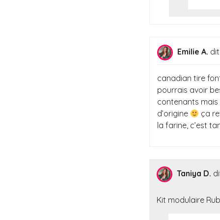
Emilie A.
dit
canadian tire fon
pourrais avoir be
contenants mais t
d’origine
ça re
la farine, c’est ta
Taniya D.
di
Kit modulaire Ru