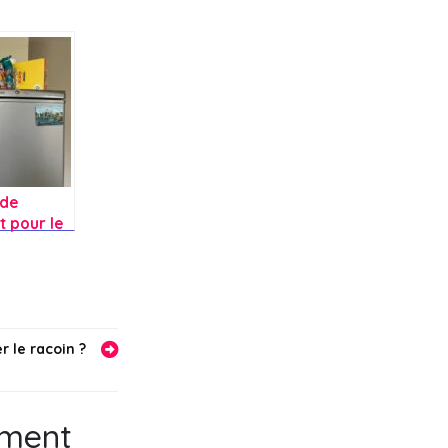
 de
 pour le
frigo ?
r le racoin ?
ement