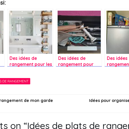
si:
Des idées de
Des idées de
Des idées
rangement pour les
rangement pour
rangement
D
produits dans la
tiroir à couverts ?
dessus du 
salle de bain ?
S DE RANGEMENT
on
e rangement de mon garde
Idées pour organise
ts on “
Idées de plats de rang