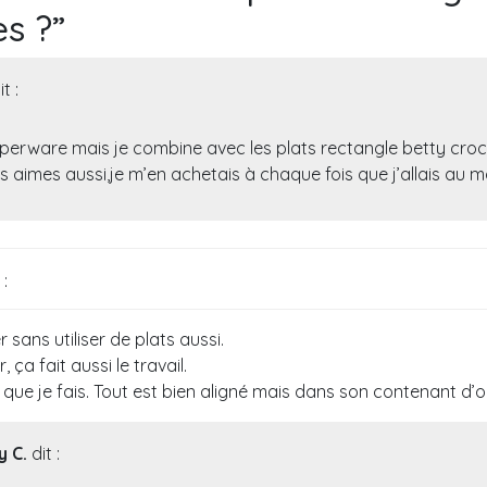
s ?
”
it :
pperware mais je combine avec les plats rectangle betty cro
es aimes aussi,je m’en achetais à chaque fois que j’allais au 
 :
sans utiliser de plats aussi.
 ça fait aussi le travail.
e que je fais. Tout est bien aligné mais dans son contenant d’or
y C.
dit :