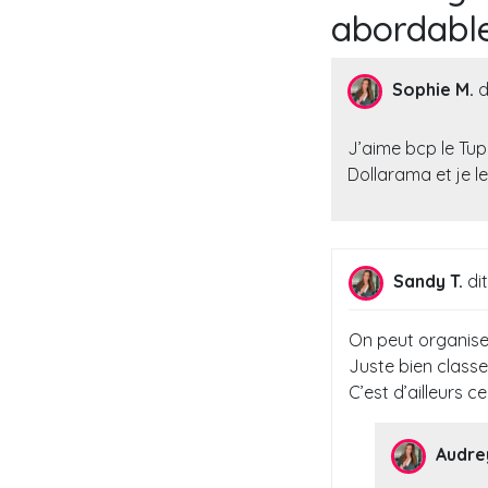
abordable
Sophie M.
d
J’aime bcp le Tu
Dollarama et je l
Sandy T.
dit
On peut organiser 
Juste bien classer,
C’est d’ailleurs c
Audre