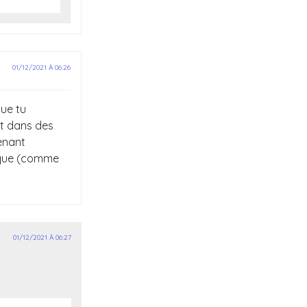
01/12/2021 À 06:26
que tu
nt dans des
tenant
tique (comme
01/12/2021 À 06:27