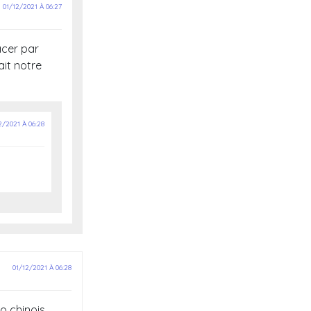
01/12/2021 À 06:27
acer par
ait notre
2/2021 À 06:28
01/12/2021 À 06:28
o chinois