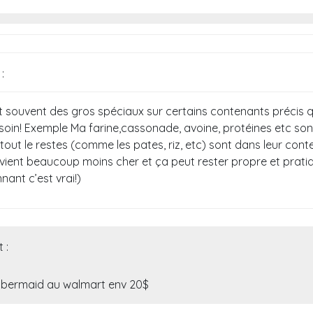
 :
t souvent des gros spéciaux sur certains contenants précis 
soin! Exemple Ma farine,cassonade, avoine, protéines etc so
out le restes (comme les pates, riz, etc) sont dans leur con
vient beaucoup moins cher et ça peut rester propre et pra
nnant c’est vrai!)
t :
bbermaid au walmart env 20$