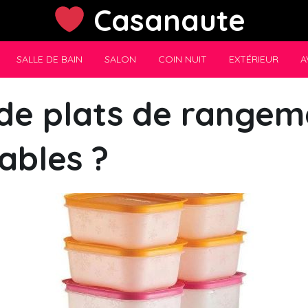
Casanaute
SALLE DE BAIN
SALON
COIN NUIT
EXTÉRIEUR
A
 de plats de rangem
ables ?