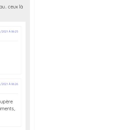
au.. ceux là
2/2021 À 06:25
2/2021 À 06:26
écupère
liments,