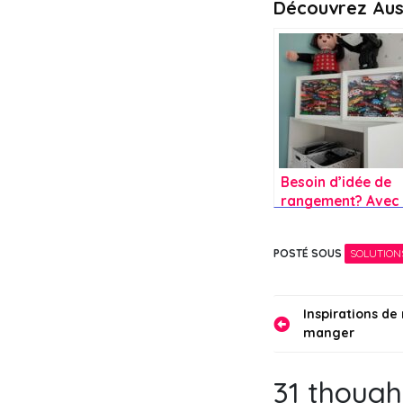
Découvrez Aus
Besoin d’idée de
rangement? Avec
cadre VÄSTANHE
un rangement
POSTÉ SOUS
SOLUTION
moderne
Navigati
Inspirations d
manger
de
l’article
31 though