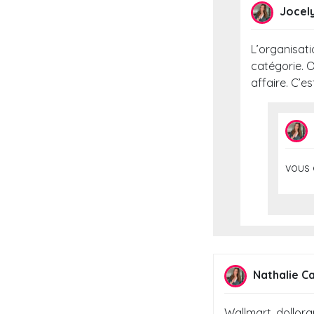
Jocel
L’organisati
catégorie. O
affaire. C’e
vous 
Nathalie Ca
Wallmart, dollora