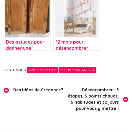
!
Des astuces pour
12 mois pour
donner une
désencombrer
seconde vie à de
votre intérieur +
vieilles portes
ebook gratuit
d’armoire?
POSTÉ SOUS
AVIS & CONSEILS
MIEUX S'ORGANISER
Navigation
Des idées de Crédence?
Désencombrer : 3
étapes, 5 points chauds,
de
5 habitudes et 30 jours
l’article
pour vous y mettre !