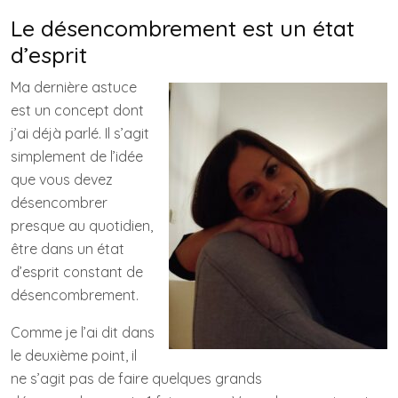
Le désencombrement est un état
d’esprit
Ma dernière astuce
est un concept dont
j’ai déjà parlé. Il s’agit
simplement de l’idée
que vous devez
désencombrer
presque au quotidien,
être dans un état
d’esprit constant de
désencombrement.
Comme je l’ai dit dans
le deuxième point, il
ne s’agit pas de faire quelques grands