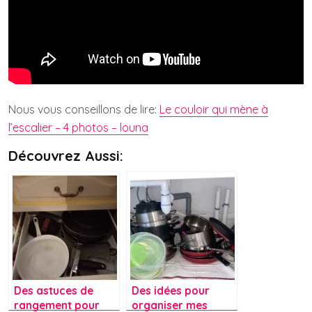
Nous vous conseillons de lire:
Le couloir qui mène à
l’escalier – 4 photos – louna
Découvrez Aussi:
Des astuces de
Des idées pour
rangement pour
organiser mes