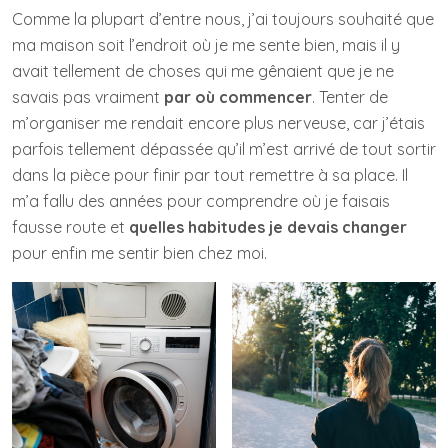
Comme la plupart d’entre nous, j’ai toujours souhaité que
ma maison soit l’endroit où je me sente bien, mais il y
avait tellement de choses qui me gênaient que je ne
savais pas vraiment
par où commencer
. Tenter de
m’organiser me rendait encore plus nerveuse, car j’étais
parfois tellement dépassée qu’il m’est arrivé de tout sortir
dans la pièce pour finir par tout remettre à sa place. Il
m’a fallu des années pour comprendre où je faisais
fausse route et
quelles habitudes je devais changer
pour enfin me sentir bien chez moi.