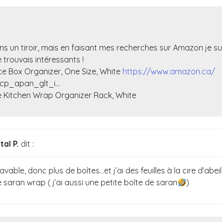
dans un tiroir, mais en faisant mes recherches sur Amazon je s
 trouvais intéressants !
 Box Organizer, One Size, White
https://www.amazon.ca/
cp_apan_glt_i…
 Kitchen Wrap Organizer Rack, White
al P.
dit :
avable, donc plus de boîtes…et j’ai des feuilles à la cire d’abeil
 saran wrap ( j’ai aussi une petite boîte de saran
)