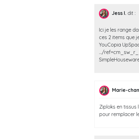
Jess I.
dit :
Ici je les range 
ces 2 items que je
YouCopia UpSpace
…/ref=cm_sw_r_
SimpleHouseware
Marie-chant
Ziploks en tissus l
pour remplacer le