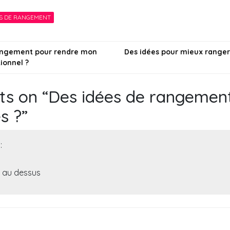
filles de 11 et 12 ans
conserve ?
S DE RANGEMENT
?
on
angement pour rendre mon
Des idées pour mieux ranger
tionnel ?
ts on “
Des idées de rangemen
s ?
”
:
e au dessus