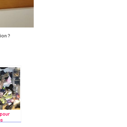
ion ?
 pour
es
s ?