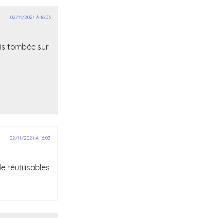
02/11/2021 À 16:03
uis tombée sur
02/11/2021 À 16:03
le réutilisables