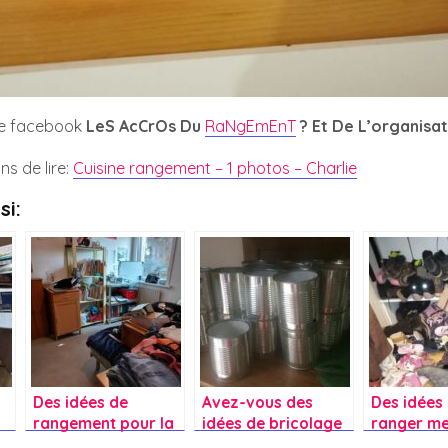
pe facebook
LeS AcCrOs Du
RaNgEmEnT
? Et De L’organisat
ns de lire:
Cuisine rangement – 1 photos – Charlie
si:
Des idées de
Avez-vous des
Des idées
rangement pour la
idées de bricolage
ranger m
chambre de mes
avec des boîtes de
chaussure