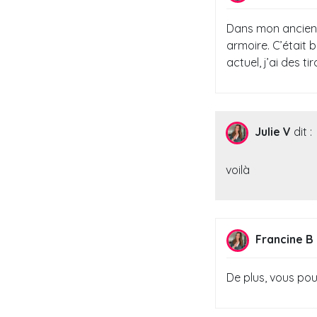
Dans mon ancien a
armoire. C’était 
actuel, j’ai des ti
Julie V
dit :
voilà
Francine B
De plus, vous pou