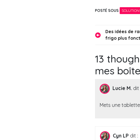
salon ?
POSTÉ SOUS
SOLUTION
Navigati
Des idées de r
frigo plus fonc
de
l’article
13 though
mes boîte
Lucie M.
dit 
Mets une tablett
Cyn LP
dit :