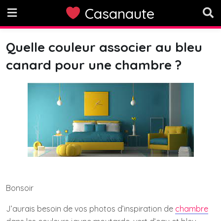
Skip
Casanaute
to
content
Quelle couleur associer au bleu
canard pour une chambre ?
Bonsoir
J’aurais besoin de vos photos d’inspiration de
chambre