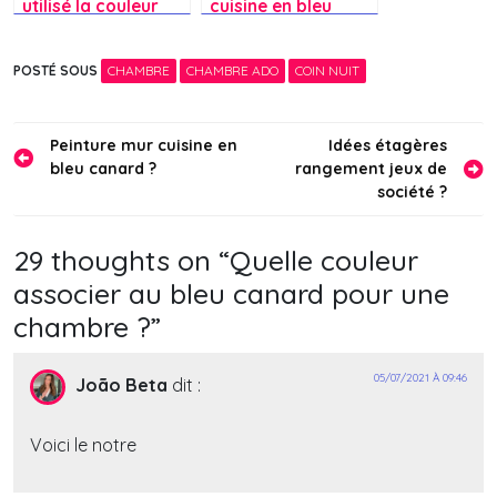
utilisé la couleur
cuisine en bleu
bleu paon pour
canard ?
votre chambre ?
POSTÉ SOUS
CHAMBRE
CHAMBRE ADO
COIN NUIT
Navigation
Peinture mur cuisine en
Idées étagères
bleu canard ?
rangement jeux de
de
société ?
l’article
29 thoughts on “
Quelle couleur
associer au bleu canard pour une
chambre ?
”
05/07/2021 À 09:46
João Beta
dit :
Voici le notre