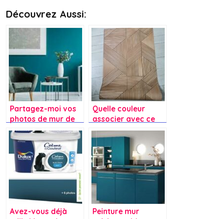
Découvrez Aussi:
Partagez-moi vos
Quelle couleur
photos de mur de
associer avec ce
couleur bleu
papier peint ?
canard
Avez-vous déjà
Peinture mur