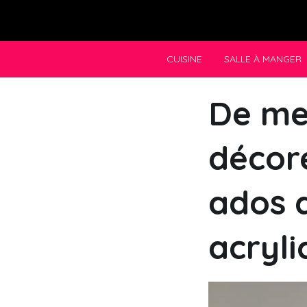
Skip
to
content
CUISINE
SALLE À MANGER
De me
décor
ados a
acryli