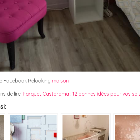
e Facebook Relooking
maison
ns de lire:
Parquet Castorama : 12 bonnes idées pour vos sol
si: