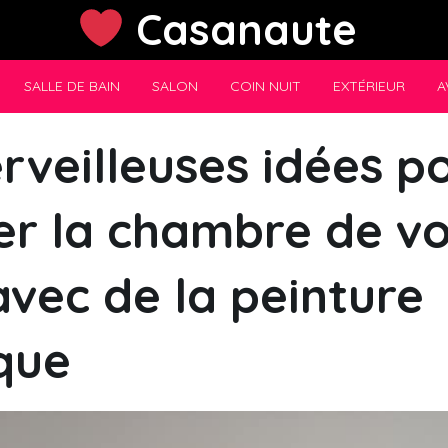
Casanaute
SALLE DE BAIN
SALON
COIN NUIT
EXTÉRIEUR
A
rveilleuses idées p
er la chambre de v
vec de la peinture
que