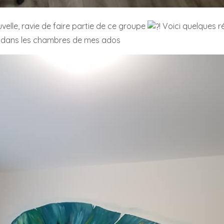
velle, ravie de faire partie de ce groupe
! Voici quelques r
e dans les chambres de mes ados