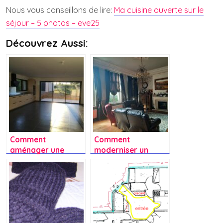
Nous vous conseillons de lire:
Ma cuisine ouverte sur le
séjour – 5 photos – eve25
Découvrez Aussi:
Comment
Comment
aménager une
moderniser un
cuisine ouverte sur
salon ancien sans
le salon ?
perdre son côté
vintage?