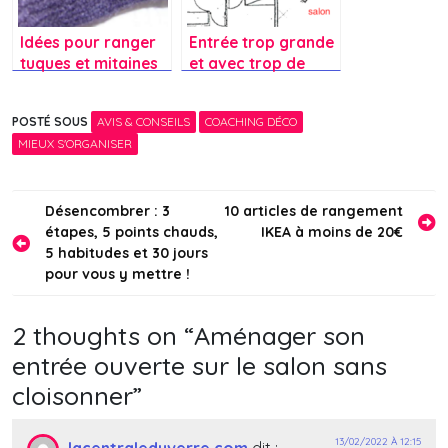
Idées pour ranger
Entrée trop grande
tuques et mitaines
et avec trop de
sans garde-robe
portes – comment
d’entrée ?
l’aménager?
POSTÉ SOUS
AVIS & CONSEILS
COACHING DÉCO
MIEUX S'ORGANISER
Navigation
Désencombrer : 3
10 articles de rangement
étapes, 5 points chauds,
IKEA à moins de 20€
de
5 habitudes et 30 jours
l’article
pour vous y mettre !
2 thoughts on “
Aménager son
entrée ouverte sur le salon sans
cloisonner
”
13/02/2022 À 12:15