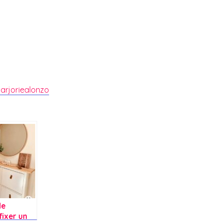
arjoriealonzo
de
ixer un