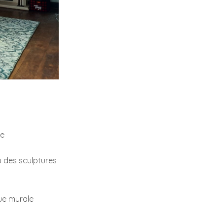
le
 des sculptures
ue murale