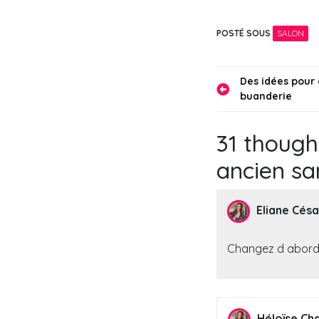
sans faire trop
vieillot?
POSTÉ SOUS
SALON
Navigati
Des idées pour 
buanderie
de
l’article
31 though
ancien sa
Eliane Césa
Changez d abord l
Héloïse Cha