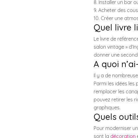
8. Installer un bar 
9. Acheter des cou
10. Créer une atmo
Quel livre l
Le livre de référen
salon vintage » d’In
donner une seconde 
A quoi n’ai
Il y a de nombreuse
Parmi les idées les
remplacer les cana
pouvez retirer les r
graphiques.
Quels outils
Pour moderniser un 
sont la
décoration
e