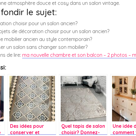
 une atmosphère douce et cosy dans un salon vintage.
ondir le sujet:
ation choisir pour un salon ancien?
jets de décoration choisir pour un salon ancien?
 mobilier ancien au style contemporain?
 un salon sans changer son mobilier?
ns de lire:
ma nouvelle chambre et son balcon – 2 photos – m
si:
r
Des idées pour
Quel tapis de salon
Une idée 
e
conserver et
choisir? Donnez-
comment f