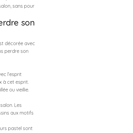
salon, sans pour
erdre son
 est décorée avec
ns perdre son
c l’esprit
 à cet esprit.
ée ou vieillie.
 salon. Les
ussins aux motifs
eurs pastel sont