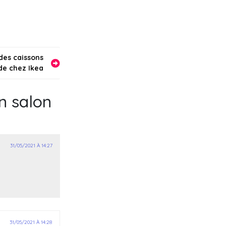
u mur
er ?
des caissons
de chez Ikea
n salon
31/05/2021 À 14:27
31/05/2021 À 14:28