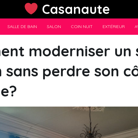
Casanaute
SALLE DE BAIN
SALON
COIN NUIT
EXTÉRIEUR
A
nt moderniser un 
 sans perdre son c
ge?