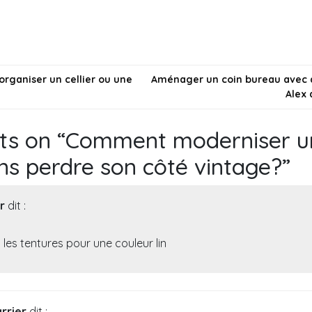
entretenir un
moi vos idées de
meuble a
ancien carrelage ?
tapis de salon!
sans le sci
on
organiser un cellier ou une
Aménager un coin bureau avec 
Alex 
ts on “
Comment moderniser u
ns perdre son côté vintage?
”
r
dit :
es tentures pour une couleur lin
rrier
dit :