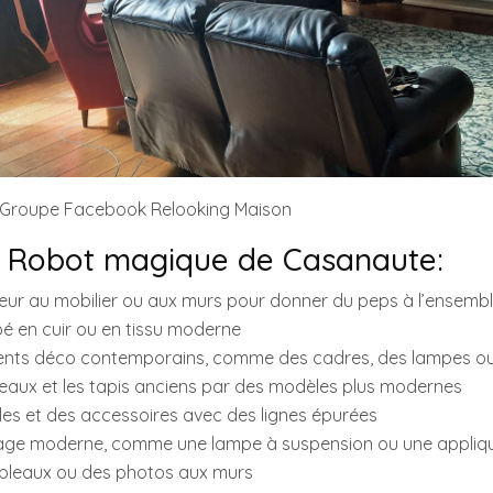
– Groupe Facebook Relooking Maison
u Robot magique de Casanaute:
uleur au mobilier ou aux murs pour donner du peps à l’ensemb
apé en cuir ou en tissu moderne
ments déco contemporains, comme des cadres, des lampes ou
deaux et les tapis anciens par des modèles plus modernes
les et des accessoires avec des lignes épurées
lairage moderne, comme une lampe à suspension ou une appliq
ableaux ou des photos aux murs