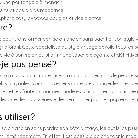
ou une petite table à manger
ssins et des plaids modernes
sphère cosy avec des bougies et des plantes
ire?
ce pour transformer son salon ancien sans sacrifier son style v
grid Gjoni. Cette spécialiste du style vintage dévoile tous les 
vie à son salon et lui offrir une touche élégante et définiti
-je pas pensé?
s solutions pour moderniser un salon ancien sans le perdre s
 plus originales, vous pouvez envisager de changer les meuble
pés et les fauteuils par des modèles plus contemporains. D
ideaux et les tapisseries et les remplacer par des papiers pei
 utiliser?
salon ancien sans perdre son côté vintage, les outils les plu
t l’aménagement. En effet, il est possible de changer le mobil