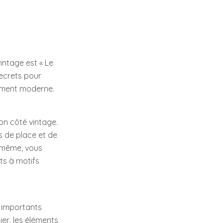
intage est « Le
secrets pour
vement moderne.
on côté vintage.
s de place et de
e même, vous
nts à motifs
s importants
ier, les éléments