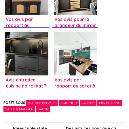
Vos avis par
Vos avis pour la
rapport au
grandeur du miroir
relooking de ce
par rapport à mon
meuble ?
buffet ?
Avis entretien
Vos avis par
cuisine noire mat ?
rapport au sol et à
la couleur du mur
de notre cuisine ?
POSTÉ SOUS
AUTRES ESPACES
COIN NUIT
CUISINE
PIÈCES D'EAU
SALLE À MANGER
SALON
Idées table style
Des astuces pour que ça