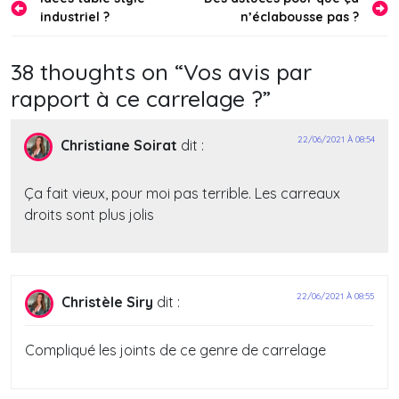
Navigation
industriel ?
n’éclabousse pas ?
de
l’article
38 thoughts on “
Vos avis par
rapport à ce carrelage ?
”
22/06/2021 À 08:54
Christiane Soirat
dit :
Ça fait vieux, pour moi pas terrible. Les carreaux
droits sont plus jolis
22/06/2021 À 08:55
Christèle Siry
dit :
Compliqué les joints de ce genre de carrelage