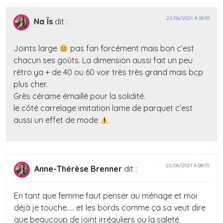
22/06/2021 À 08:55
Na Ïs
dit :
Joints large
pas fan forcément mais bon c’est
chacun ses goûts. La dimension aussi fait un peu
rétro ya + de 40 ou 60 voir très très grand mais bcp
plus cher.
Grès cérame émaillé pour la solidité.
le côté carrelage imitation lame de parquet c’est
aussi un effet de mode
22/06/2021 À 08:55
Anne-Thérèse Brenner
dit :
En tant que femme faut penser au ménage et moi
déjà je touche….. et les bords comme ça sa veut dire
que beaucoup de joint irréguliers ou la saleté