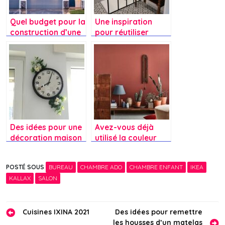
Quel budget pour la
Une inspiration
construction d’une
pour réutiliser
maison ?
votre ancienne
coiffeuse comme
table vasque pour
votre douche
moderne.
Des idées pour une
Avez-vous déjà
décoration maison
utilisé la couleur
avec une montre
terracotta pour
relookées et une
votre maison ?
POSTÉ SOUS
BUREAU
CHAMBRE ADO
CHAMBRE ENFANT
IKEA
décoration en
KALLAX
SALON
tasseau de bois ?
Navigation
Cuisines IXINA 2021
Des idées pour remettre
les housses d’un matelas