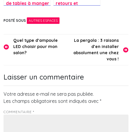
de tables à manger
retours et
les plus
expériences
couramment
concernant les mini
POSTÉ SOUS
AUTRES ESPACES
utilisés en cuisine ?
piscines ?
Navigation
Quel type d’ampoule
La pergola : 3 raisons
LED choisir pour mon
d’en installer
de
salon?
absolument une chez
l’article
vous !
Laisser un commentaire
Votre adresse e-mail ne sera pas publiée.
Les champs obligatoires sont indiqués avec
*
COMMENTAIRE
*