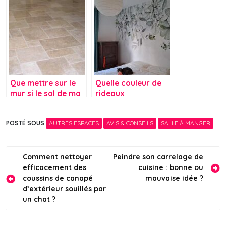
ma cuisine pour
mettre en valeur
ma crédence ?
Que mettre sur le
Quelle couleur de
mur si le sol de ma
rideaux
salle de bain est en
s’accorderait le
travertin ?
mieux avec ce
POSTÉ SOUS
AUTRES ESPACES
AVIS & CONSEILS
SALLE À MANGER
papier peint ?
Navigation
Comment nettoyer
Peindre son carrelage de
efficacement des
cuisine : bonne ou
de
coussins de canapé
mauvaise idée ?
l’article
d’extérieur souillés par
un chat ?