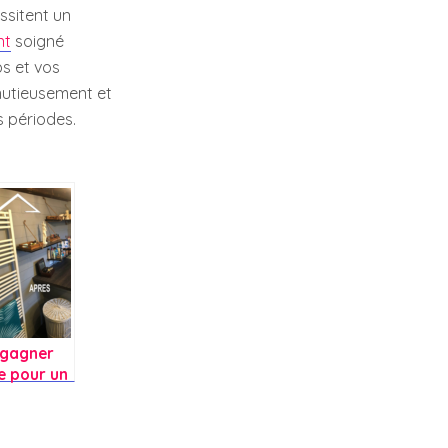
essitent un
nt
soigné
ps et vos
inutieusement et
s périodes.
gagner
e pour un
 dans un
artement