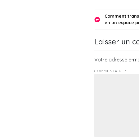
?
Navigati
Comment transf
en un espace pr
de
l’article
Laisser un 
Votre adresse e-mai
COMMENTAIRE
*