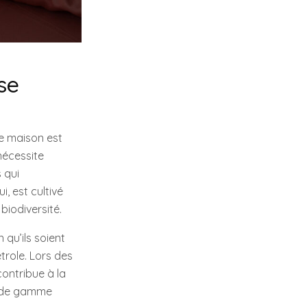
se
de maison est
nécessite
 qui
i, est cultivé
biodiversité.
qu’ils soient
étrole. Lors des
contribue à la
as de gamme