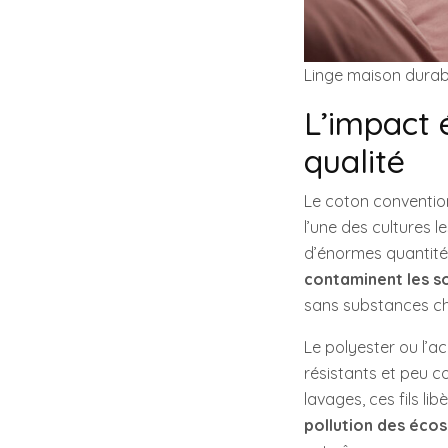
Linge maison durab
L’impact 
qualité
Le coton convention
l’une des cultures 
d’énormes quantités 
contaminent les so
sans substances chi
Le polyester ou l’a
résistants et peu co
lavages, ces fils li
pollution des éco