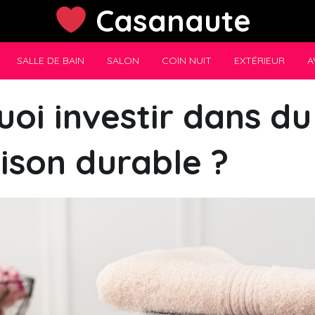
Casanaute
SALLE DE BAIN
SALON
COIN NUIT
EXTÉRIEUR
A
oi investir dans du
ison durable ?