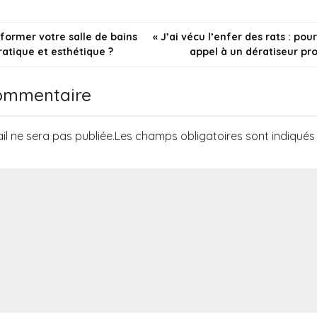
de bain ?
on
ormer votre salle de bains
« J’ai vécu l’enfer des rats : pour
atique et esthétique ?
appel à un dératiseur pro
commentaire
l ne sera pas publiée.
Les champs obligatoires sont indiqué