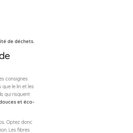
ité de déchets
.
 de
les consignes
que le lin et les
s qui risquent
 douces et éco-
mps. Optez donc
ion. Les fibres