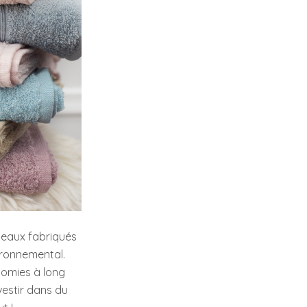
deaux fabriqués
ironnemental.
nomies à long
vestir dans du