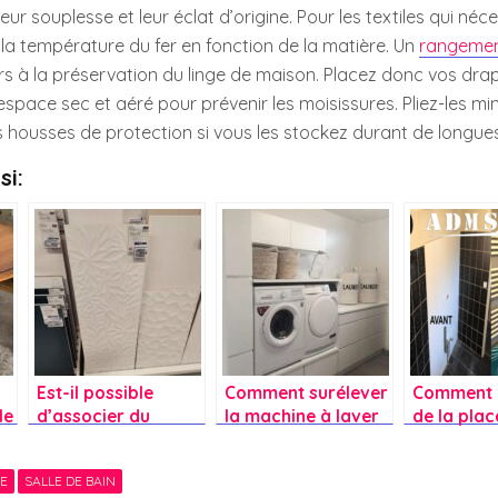
eur souplesse et leur éclat d’origine. Pour les textiles qui néc
la température du fer en fonction de la matière. Un
rangeme
urs à la préservation du linge de maison. Placez donc vos dra
espace sec et aéré pour prévenir les moisissures. Pliez-les m
 housses de protection si vous les stockez durant de longue
si:
Est-il possible
Comment surélever
Comment 
le
d’associer du
la machine à laver
de la plac
carrelage brillant
et le sèche linge
lave-linge
ir
avec du carrelage
dans la buanderie ?
petit app
E
SALLE DE BAIN
le
mat dans une salle
?