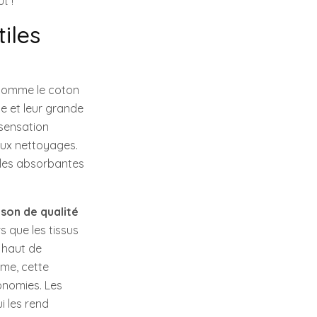
t !
iles
s comme le coton
se et leur grande
 sensation
eux nettoyages.
lles absorbantes
ison de qualité
 que les tissus
 haut de
rme, cette
onomies. Les
i les rend