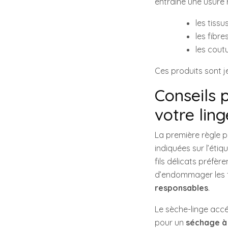
entraîne une usure 
les tissu
les fibr
les cout
Ces produits sont j
Conseils 
votre lin
La première règle p
indiquées sur l’étiq
fils délicats préfè
d’endommager les fib
responsables
.
Le sèche-linge accé
pour un
séchage à l