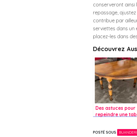
conserveront ainsi l
repassage, ajustez 
contribue par aille
serviettes dans un 
placez-les dans des
Découvrez Aus
Des astuces pour
repeindre une tab
basse sans
ponçage et obten
POSTÉ SOUS
BUANDERI
un résultat durab