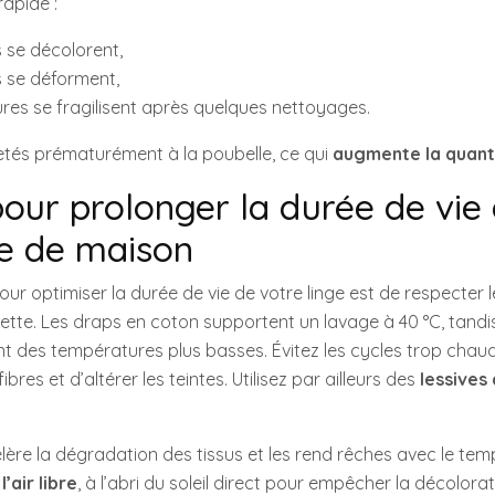
rapide :
s se décolorent,
es se déforment,
ures se fragilisent après quelques nettoyages.
etés prématurément à la poubelle, ce qui
augmente la quant
pour prolonger la durée de vie
ge de maison
our optimiser la durée de vie de votre linge est de respecter 
uette. Les draps en coton supportent un lavage à 40 °C, tandis 
rent des températures plus basses. Évitez les cycles trop chaud
res et d’altérer les teintes. Utilisez par ailleurs des
lessives
lère la dégradation des tissus et les rend rêches avec le te
’air libre
, à l’abri du soleil direct pour empêcher la décolorat