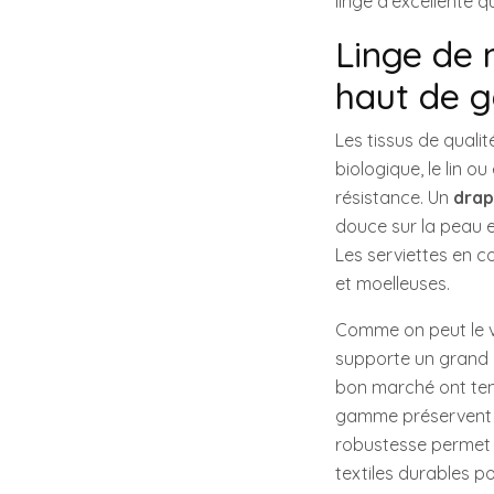
linge d’excellente 
Linge de 
haut de
Les tissus de quali
biologique, le lin o
résistance. Un
drap
douce sur la peau 
Les serviettes en 
et moelleuses.
Comme on peut le 
supporte un grand n
bon marché ont tend
gamme préservent le
robustesse permet d
textiles durables p