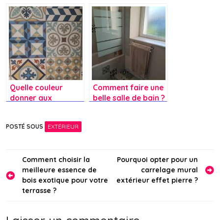
pour ma maison ,et
j’ai fait appel à un
je vous raconte
dératiseur
tout.
professionnel »
Quelle couleur
Comment faire une
donner aux
belle salle de bain ?
meubles et murs de
ma cuisine pour
POSTÉ SOUS
EXTÉRIEUR
mettre en valeur
ma crédence ?
Navigation
Comment choisir la
Pourquoi opter pour un
meilleure essence de
carrelage mural
de
bois exotique pour votre
extérieur effet pierre ?
l’article
terrasse ?