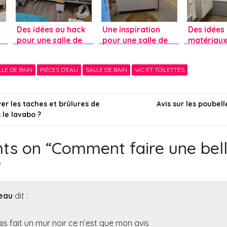
Des idées ou hack
Une inspiration
Des idées
n
pour une salle de
pour une salle de
matériaux
e
bain ?
bain agréable ?
sol d’une 
bain ?
LLE DE BAIN
PIÈCES D'EAU
SALLE DE BAIN
WC ET TOILETTES
on
r les taches et brûlures de
Avis sur les poubelle
 le lavabo ?
ts on “
Comment faire une bell
”
eau
dit :
ais fait un mur noir ce n’est que mon avis