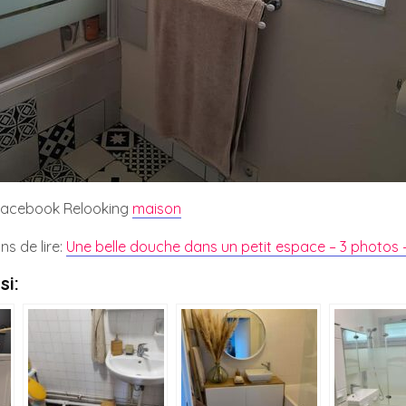
 Facebook Relooking
maison
ns de lire:
Une belle douche dans un petit espace – 3 photos 
si: