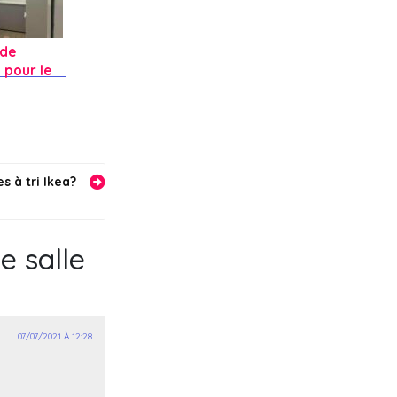
 de
 pour le
salle de
s à tri Ikea?
e salle
07/07/2021 À 12:28