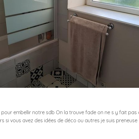
 pour embellir notre sdb On la trouve fade on ne s y fait pas d
s si vous avez des idées de déco ou autres je suis preneuse