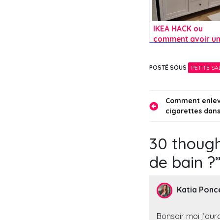
IKEA HACK ou
comment avoir u
sublime meuble d
salle de bain
POSTÉ SOUS
PETITE SA
Navigati
Comment enleve
cigarettes dans
de
l’article
30 though
de bain ?
Katia Ponc
Bonsoir moi j’aur