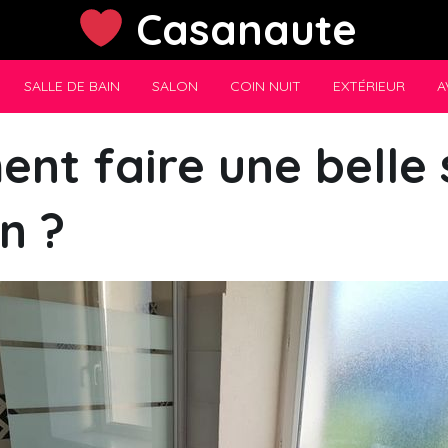
Casanaute
SALLE DE BAIN
SALON
COIN NUIT
EXTÉRIEUR
A
t faire une belle 
n ?