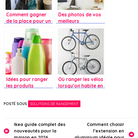
Comment gagner
Des photos de vos
de la place pour un
meilleurs
lave-linge dans un
rangements ?
petit appartement
?
Idées pour ranger
Où ranger les vélos
les produits
lorsqu’on habite en
d’hygiènes dans un
appartement ?
appartement ?
POSTÉ SOUS
SOLUTIONS DE RANGEMENT
Navigation
Ikea guide complet des
Comment choisir
nouveautés pour la
l’extension en
de
maison en 2026
aluminium idéale pour