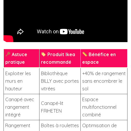
Astuce
Produit Ikea
Bénéfice en
pratique
recommandé
espace
Exploiter les
Bibliothèque
+40% de rangement
murs en
BILLY avec portes
sans encombrer le
hauteur
vitrées
sol
Canapé avec
Espace
Canapé-lit
rangement
multifonctionnel
FRIHETEN
intégré
combiné
Rangement
Boîtes à roulettes
Optimisation de