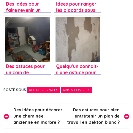
Des idées pour
Idées pour ranger
faire revenir un
les placards sous
carrelage après un
comble ?
lavage au vinaigre
blanc ?
Des astuces pour
Quelqu’un connait-
un coin de
il une astuce pour
rangement dans
enlever une
une chambre
tapisserie avec une
POSTÉ SOUS
AUTRES ESPACES
AVIS & CONSEILS
d’enfant ?
ficelle à l’intérieur ?
Navigation
Des idées pour décorer
Des astuces pour bien
une cheminée
entretenir un plan de
de
ancienne en marbre ?
travail en Dekton blanc ?
l’article