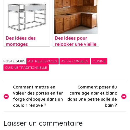
Des idées des
Des idées pour
montages
relooker une vieille
possibles de lit
cuisine en chêne ?
kura suivant les
POSTÉ SOUS
AUTRES ESPACES
AVIS & CONSEILS
CUISINE
modèles et les
CUISINE TRADITIONNELLE
années de
fabrication ?
Navigation
Comment mettre en
Comment poser du
valeur des portes en fer
carrelage noir et blanc
de
forgé d’époque dans un
dans une petite salle de
l’article
couloir rénové ?
bain ?
Laisser un commentaire