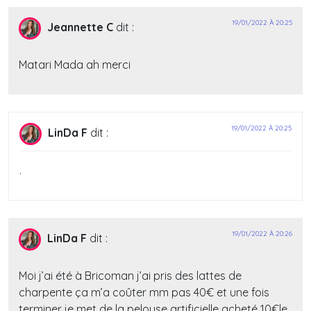
19/01/2022 À 20:25
Jeannette C
dit :
Matari Mada ah merci
19/01/2022 À 20:25
LinDa F
dit :
.
19/01/2022 À 20:26
LinDa F
dit :
Moi j’ai été à Bricoman j’ai pris des lattes de
charpente ça m’a coûter mm pas 40€ et une fois
terminer je met de la pelouse artificielle acheté 10€le