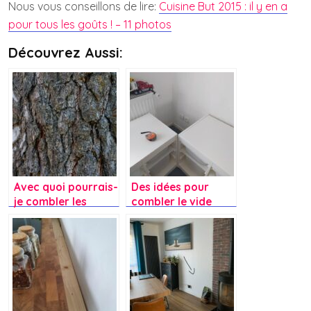
Nous vous conseillons de lire:
Cuisine But 2015 : il y en a
pour tous les goûts ! – 11 photos
Découvrez Aussi:
Avec quoi pourrais-
Des idées pour
je combler les
combler le vide
nœuds de ce
dans un angle ?
plateau en chêne ?