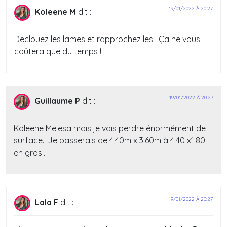
19/01/2022 À 20:27
Koleene M
dit :
Declouez les lames et rapprochez les ! Ça ne vous
coûtera que du temps !
19/01/2022 À 20:27
Guillaume P
dit :
Koleene Melesa mais je vais perdre énormément de
surface.. Je passerais de 4,40m x 3.60m à 4.40 x1.80
en gros..
19/01/2022 À 20:27
Lala F
dit :