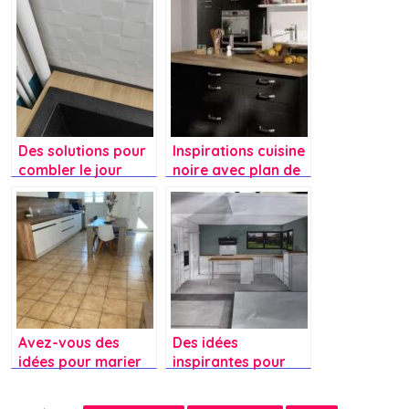
Des solutions pour
Inspirations cuisine
combler le jour
noire avec plan de
entre le mur et le
travail en bois ?
plan de travail ?
Avez-vous des
Des idées
idées pour marier
inspirantes pour
le sol avec les
une cuisine blanche
meubles de cuisine
avec un plan de