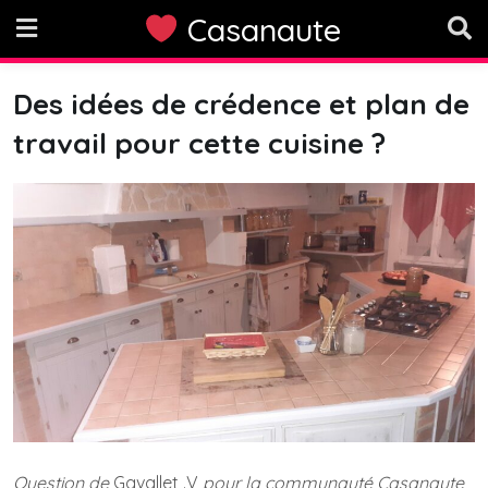
Skip
Casanaute
to
content
Des idées de crédence et plan de
travail pour cette cuisine ?
Question de
Gavallet .V
pour la communauté Casanaute