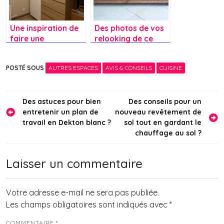
Une inspiration de
Des photos de vos
faire une
relooking de ce
composition avec
genre de meuble ?
des platsa autour
POSTÉ SOUS
AUTRES ESPACES
AVIS & CONSEILS
CUISINE
de la malm?
Navigation
Des astuces pour bien
Des conseils pour un
entretenir un plan de
nouveau revêtement de
de
travail en Dekton blanc ?
sol tout en gardant le
l’article
chauffage au sol ?
Laisser un commentaire
Votre adresse e-mail ne sera pas publiée.
Les champs obligatoires sont indiqués avec
*
COMMENTAIRE
*