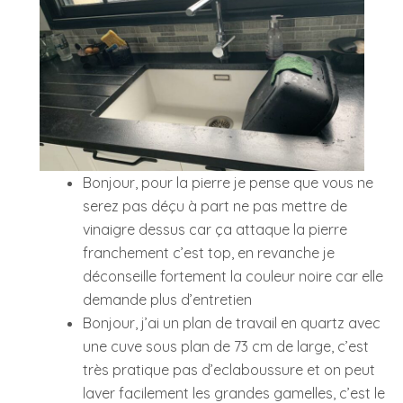
Bonjour, pour la pierre je pense que vous ne
serez pas déçu à part ne pas mettre de
vinaigre dessus car ça attaque la pierre
franchement c’est top, en revanche je
déconseille fortement la couleur noire car elle
demande plus d’entretien
Bonjour, j’ai un plan de travail en quartz avec
une cuve sous plan de 73 cm de large, c’est
très pratique pas d’eclaboussure et on peut
laver facilement les grandes gamelles, c’est le