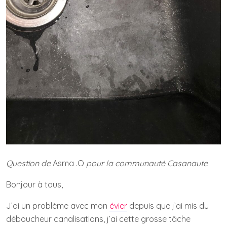
Question de
Asma .O
pour la communauté Casanaute
Bonjour à tous,
J’ai un problème avec mon
évier
depuis que j’ai mis du
déboucheur canalisations, j’ai cette grosse tâche