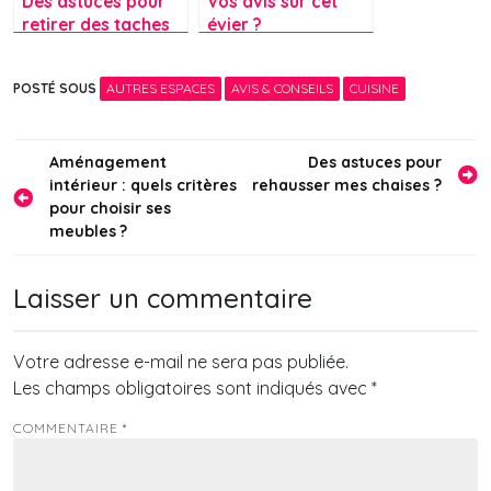
Des astuces pour
Vos avis sur cet
retirer des taches
évier ?
d’humidité sur une
parure de drap ?
POSTÉ SOUS
AUTRES ESPACES
AVIS & CONSEILS
CUISINE
Navigation
Aménagement
Des astuces pour
intérieur : quels critères
rehausser mes chaises ?
de
pour choisir ses
l’article
meubles ?
Laisser un commentaire
Votre adresse e-mail ne sera pas publiée.
Les champs obligatoires sont indiqués avec
*
COMMENTAIRE
*