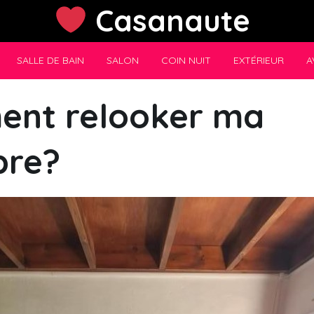
Casanaute
SALLE DE BAIN
SALON
COIN NUIT
EXTÉRIEUR
A
nt relooker ma
re?