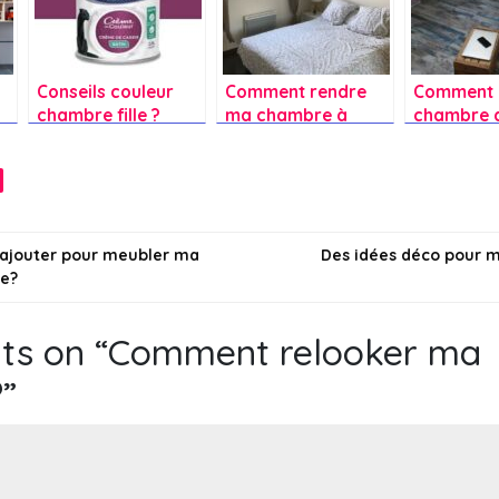
Conseils couleur
Comment rendre
Comment r
chambre fille ?
ma chambre à
chambre 
coucher plus
fille?
cocooning?
on
ajouter pour meubler ma
Des idées déco pour 
e?
ts on “
Comment relooker ma
?
”