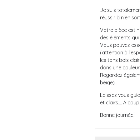
Je suis totalement
réussir à n’en sor
Votre pièce est na
des éléments qui 
Vous pouvez essay
(attention à l’es
les tons bois clai
dans une couleur l
Regardez égaleme
beige).
Laissez vous guid
et clairs…. A cou
Bonne journée