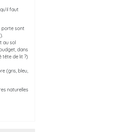
qu’il faut
a porte sont
).
t au sol
e budget, dans
tête de lit ?)
 (gris, bleu,
res naturelles