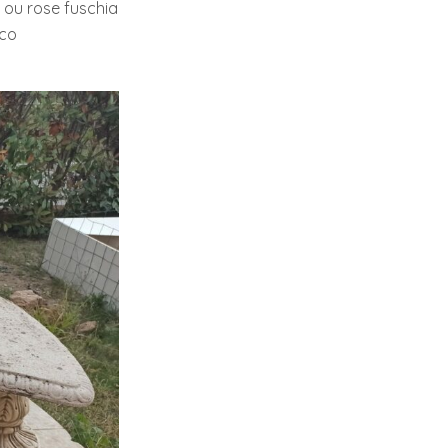
u rose fuschia
éco