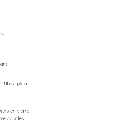
es.
lant.
! Il est plein
bjets en pierre
rre pour les