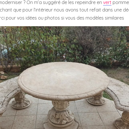
 moderniser ? On m’a suggéré de les repeindre en
vert
pomme o
achant que pour l’intérieur nous avons tout refait dans une d
i pour vos idées ou photos si vous des modèles similaires