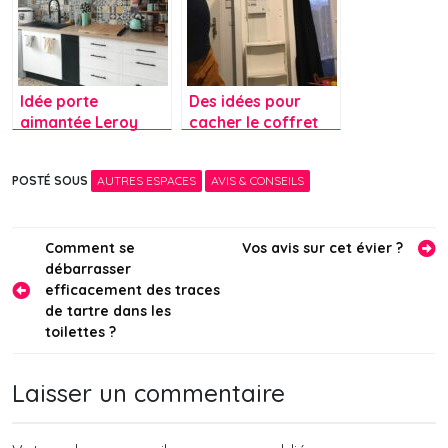
Idée porte
Des idées pour
aimantée Leroy
cacher le coffret
Merlin pour cacher
électrique ?
un tableau
POSTÉ SOUS
AUTRES ESPACES
AVIS & CONSEILS
électrique ?
Navigation
Comment se
Vos avis sur cet évier ?
débarrasser
de
efficacement des traces
l’article
de tartre dans les
toilettes ?
Laisser un commentaire