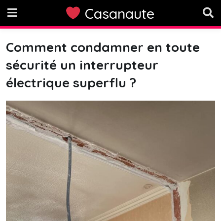
Skip
Casanaute
to
content
Comment condamner en toute
sécurité un interrupteur
électrique superflu ?