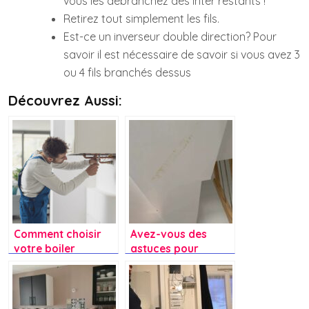
vous les débranchez des inter restants !
Retirez tout simplement les fils.
Est-ce un inverseur double direction? Pour
savoir il est nécessaire de savoir si vous avez 3
ou 4 fils branchés dessus
Découvrez Aussi:
Comment choisir
Avez-vous des
votre boiler
astuces pour
électrique ?
enlever une tache
de tapette à
mouche électrique
sur le mur ?