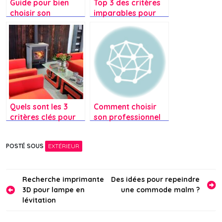
Guide pour bien
Top 3 des critères
choisir son
imparables pour
entrepreneur en
bien choisir son
toiture à Liège
dressing
Quels sont les 3
Comment choisir
critères clés pour
son professionnel
bien choisir son
de plomberie?
poêle à granulés ?
POSTÉ SOUS
EXTÉRIEUR
Navigation
Recherche imprimante
Des idées pour repeindre
3D pour lampe en
une commode malm ?
de
lévitation
l’article