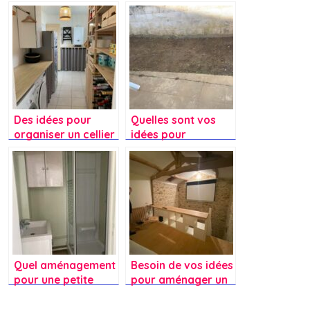
Des idées pour
Quelles sont vos
organiser un cellier
idées pour
ou une buanderie
aménager une
terrasse quand on
est locataire ?
Quel aménagement
Besoin de vos idées
pour une petite
pour aménager un
salle de bain de
espace bureau en
2m2 ?
mezzanine?