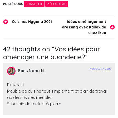
POSTÉ SOUS
BUANDERIE
PIÈCES D'EAU
Navigation
Cuisines Hygena 2021
Idées aménagement
dressing avec Kallax de
de
chez Ikea
l’article
42 thoughts on “
Vos idées pour
aménager une buanderie?
”
17/05/2021 À 23:09
Sans Nom
dit :
Pinterest
Meuble de cuisine tout simplement et plan de travail
au dessus des meubles
Si besoin de renfort équerre