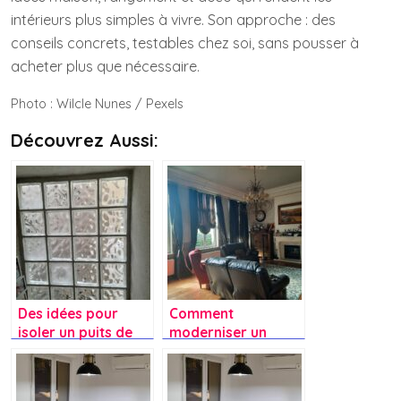
intérieurs plus simples à vivre. Son approche : des
conseils concrets, testables chez soi, sans pousser à
acheter plus que nécessaire.
Photo : Wilcle Nunes / Pexels
Découvrez Aussi:
Des idées pour
Comment
isoler un puits de
moderniser un
lumière dans les
salon ancien sans
escaliers sans
perdre son côté
perdre d’espace ni
vintage?