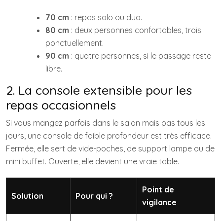
70 cm
: repas solo ou duo.
80 cm
: deux personnes confortables, trois
ponctuellement.
90 cm
: quatre personnes, si le passage reste
libre.
2. La console extensible pour les
repas occasionnels
Si vous mangez parfois dans le salon mais pas tous les
jours, une console de faible profondeur est très efficace.
Fermée, elle sert de vide-poches, de support lampe ou de
mini buffet. Ouverte, elle devient une vraie table.
Point de
Solution
Pour qui ?
vigilance