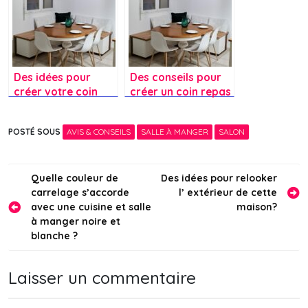
de lumière ?
Des idées pour
Des conseils pour
créer votre coin
créer un coin repas
repas ?
banquette avec
caissons BESTA ?
POSTÉ SOUS
AVIS & CONSEILS
SALLE À MANGER
SALON
Navigation
Quelle couleur de
Des idées pour relooker
carrelage s’accorde
l’ extérieur de cette
de
avec une cuisine et salle
maison?
l’article
à manger noire et
blanche ?
Laisser un commentaire