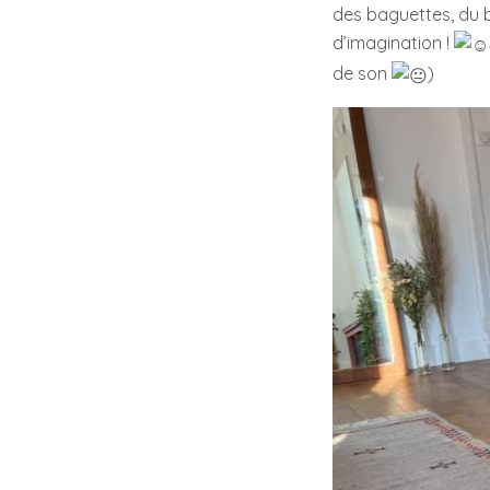
des baguettes, du b
d’imagination !
de son
)