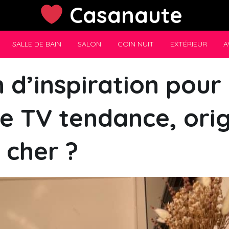
Casanaute
SALLE DE BAIN
SALON
COIN NUIT
EXTÉRIEUR
A
 d’inspiration pour
e TV tendance, orig
 cher ?