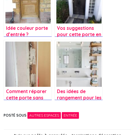
Idée couleur porte
Vos suggestions
d’entrée ?
pour cette porte en
bois massif ?
Comment réparer
Des idées de
cette porte sans
rangement pour les
changer le montant
produits dans la
?
salle de bain ?
POSTÉ SOUS
AUTRES ESPACES
ENTRÉE