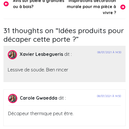
Navigation
Avis sur poêle à granulés
Inspirations décoration
ou à bois?
murale pour ma pièce à
de
vivre ?
l’article
31 thoughts on “
Idées produits pour
décaper cette porte ?
”
08/07/2021 À 14:50
Xavier Lesbegueris
dit :
Lessive de soude. Bien rincer
08/07/2021 À 14:50
Carole Gwaedda
dit :
Décapeur thermique peut être.