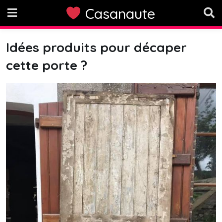
Skip
Casanaute
to
content
Idées produits pour décaper
cette porte ?