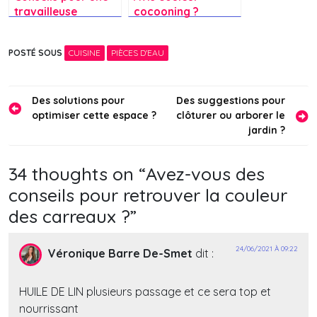
travailleuse
cocooning ?
couture repeinte ?
POSTÉ SOUS
CUISINE
PIÈCES D'EAU
Navigation
Des solutions pour
Des suggestions pour
optimiser cette espace ?
clôturer ou arborer le
de
jardin ?
l’article
34 thoughts on “
Avez-vous des
conseils pour retrouver la couleur
des carreaux ?
”
24/06/2021 À 09:22
Véronique Barre De-Smet
dit :
HUILE DE LIN plusieurs passage et ce sera top et
nourrissant