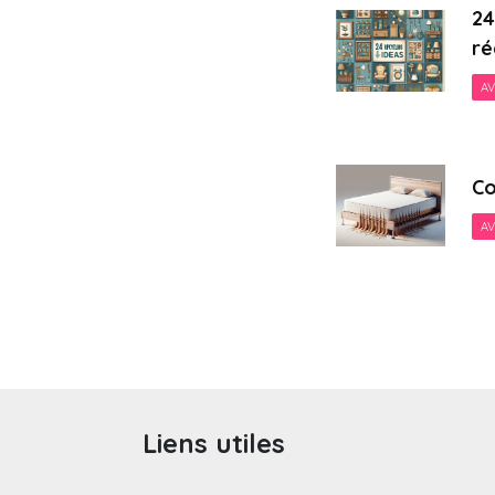
24
ré
AV
Co
AV
Paginatio
des
publicati
Liens utiles