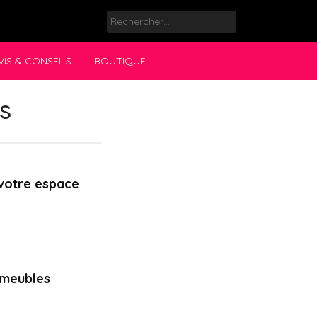
Rechercher :
VIS & CONSEILS
BOUTIQUE
s
 votre espace
s meubles