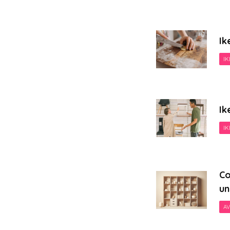
Ik
IK
Ik
IK
Co
un
AV