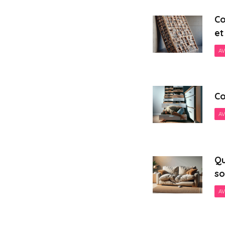
Co
et
AV
Co
AV
Qu
so
AV