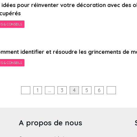
 idées pour réinventer votre décoration avec des o
cupérés
IS & CONSEILS
mment identifier et résoudre les grincements de mon
IS & CONSEILS
n
1
…
3
4
5
6
ons
A propos de nous