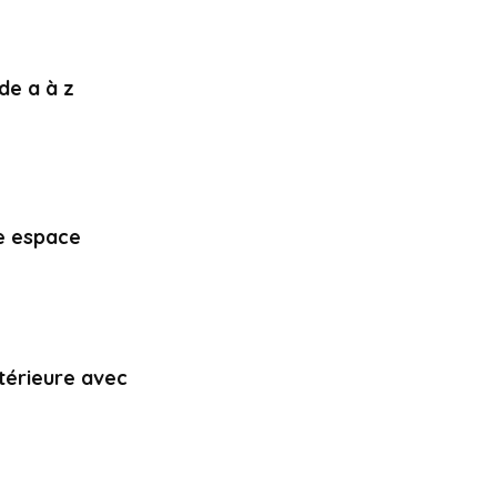
 de a à z
re espace
térieure avec