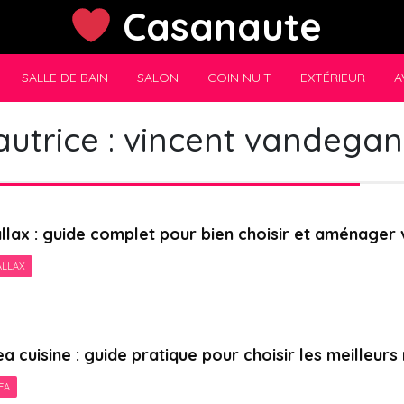
Casanaute
SALLE DE BAIN
SALON
COIN NUIT
EXTÉRIEUR
A
utrice :
vincent vandegan
llax : guide complet pour bien choisir et aménager
ALLAX
ea cuisine : guide pratique pour choisir les meilleur
EA