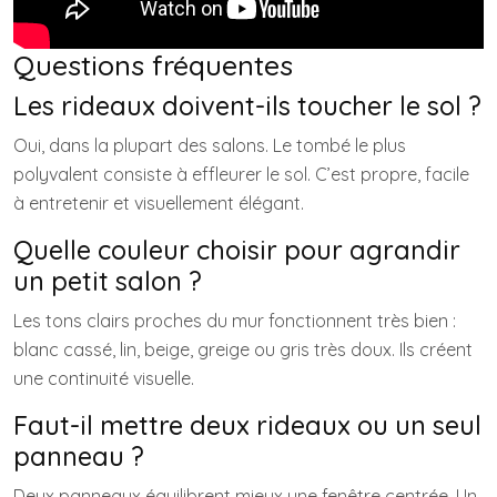
Questions fréquentes
Les rideaux doivent-ils toucher le sol ?
Oui, dans la plupart des salons. Le tombé le plus
polyvalent consiste à effleurer le sol. C’est propre, facile
à entretenir et visuellement élégant.
Quelle couleur choisir pour agrandir
un petit salon ?
Les tons clairs proches du mur fonctionnent très bien :
blanc cassé, lin, beige, greige ou gris très doux. Ils créent
une continuité visuelle.
Faut-il mettre deux rideaux ou un seul
panneau ?
Deux panneaux équilibrent mieux une fenêtre centrée. Un