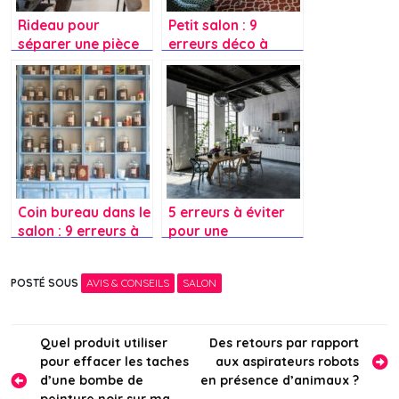
Rideau pour
Petit salon : 9
séparer une pièce
erreurs déco à
sans travaux :
éviter pour gagner
idées, budget et
de la place
erreurs à éviter
Coin bureau dans le
5 erreurs à éviter
salon : 9 erreurs à
pour une
éviter pour
décoration de style
travailler sans
industriel
POSTÉ SOUS
AVIS & CONSEILS
SALON
gâcher la déco
Navigation
Quel produit utiliser
Des retours par rapport
pour effacer les taches
aux aspirateurs robots
de
d’une bombe de
en présence d’animaux ?
peinture noir sur ma