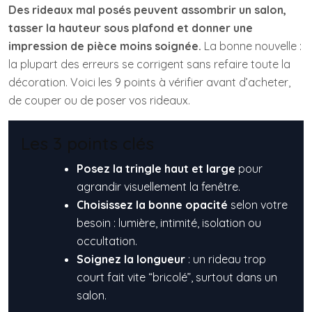
Des rideaux mal posés peuvent assombrir un salon,
tasser la hauteur sous plafond et donner une
impression de pièce moins soignée.
La bonne nouvelle :
la plupart des erreurs se corrigent sans refaire toute la
décoration. Voici les 9 points à vérifier avant d’acheter,
de couper ou de poser vos rideaux.
Les 3 points clés
Posez la tringle haut et large
pour
agrandir visuellement la fenêtre.
Choisissez la bonne opacité
selon votre
besoin : lumière, intimité, isolation ou
occultation.
Soignez la longueur
: un rideau trop
court fait vite “bricolé”, surtout dans un
salon.