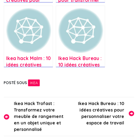
créatives pour
pour transformer
personnaliser votre
vos meubles Ikea
étagère Ivar
avec des hacks
simples et
astucieux
Ikea hack Malm : 10
Ikea Hack Bureau :
idées créatives
10 idées créatives
pour personnaliser
pour personnaliser
votre commode
votre espace de
POSTÉ SOUS
IKEA
travail
Navigation
Ikea Hack Trofast :
Ikea Hack Bureau : 10
Transformez votre
idées créatives pour
de
meuble de rangement
personnaliser votre
l’article
en un objet unique et
espace de travail
personnalisé