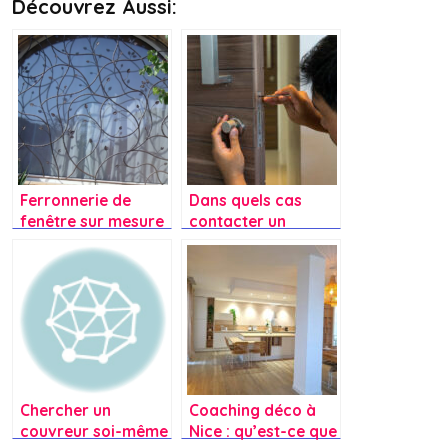
Découvrez Aussi:
Ferronnerie de
Dans quels cas
fenêtre sur mesure
contacter un
: une touche
serrurier en
artisanale pour
urgence ?
votre habitation
Chercher un
Coaching déco à
couvreur soi-même
Nice : qu’est-ce que