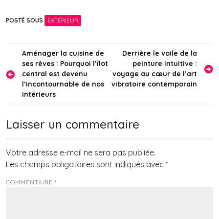
ou passer par une
c’est et est-ce fait
plateforme : ce que
pour vous ?
POSTÉ SOUS
EXTÉRIEUR
l’expérience révèle
vraiment
Navigation
Aménager la cuisine de
Derrière le voile de la
ses rêves : Pourquoi l’îlot
peinture intuitive :
de
central est devenu
voyage au cœur de l’art
l’article
l’incontournable de nos
vibratoire contemporain
intérieurs
Laisser un commentaire
Votre adresse e-mail ne sera pas publiée.
Les champs obligatoires sont indiqués avec
*
COMMENTAIRE
*