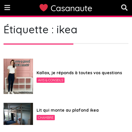
Skip
Casanaute
to
content
Étiquette :
ikea
Kallax, je réponds à toutes vos questions
AVIS & CONSEILS
Lit qui monte au plafond ikea
CHAMBRE