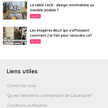
La table LACK : design minimaliste ou
meuble jetable ?
SALON
Les étagères BILLY qui s’affaissent :
comment j’ai fait pour résoudre ca?
SALON
Liens utiles
Contactez-nous
Qui est derrière la communauté de Casanaute?
Conditions d’utilisation