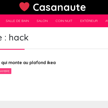
Casanaute
SALLE DE BAIN
SALON
COIN NUIT
EXTÉRIEUR
A
e :
hack
t qui monte au plafond ikea
HAMBRE