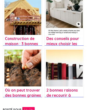
Construction de
Des conseils pour
maison : 3 bonnes
mieux choisir les
raisons de faire
bonnes meubles ?
appel à un
professionnel
Où on peut trouver
2 bonnes raisons
des bonnes graines
de recourir à
?
l’utilisation des
serre-livres
POSTÉ SOUS
SALON