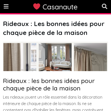
Skip
Casanaute
to
content
Rideaux : Les bonnes idées pour
chaque pièce de la maison
Rideaux : les bonnes idées pour
chaque pièce de la maison
Les rideaux jouent un rôle essentiel dans la décoration
intérieure de chaque pièce de la maison. Ils ne se
contentent pas d’habiller les fenêtres, mais contribuent