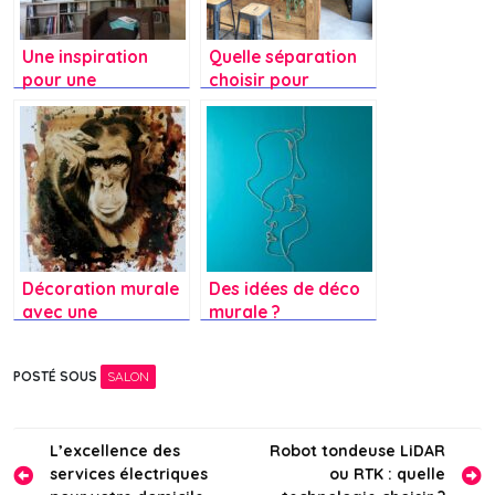
Une inspiration
Quelle séparation
pour une
choisir pour
bibliothèque
l’entrée et la
murale avec un
cuisine, et quelle
mélange de BESTA
couleur de rideau
et EKET d’IKEA
pour mettre un peu
de pep’s ?
Décoration murale
Des idées de déco
avec une
murale ?
réalisation utilisant
du café sur papier
POSTÉ SOUS
SALON
Navigation
L’excellence des
Robot tondeuse LiDAR
services électriques
ou RTK : quelle
de