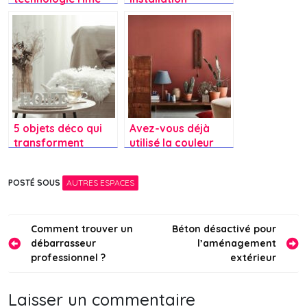
avec élégance :
électrique :
intégrer
pourquoi et quand
l’audiovisuel dans
changer votre
votre maison à
panneau électrique
Arcachon
5 objets déco qui
Avez-vous déjà
transforment
utilisé la couleur
l’ambiance de
terracotta pour
votre salon quand il
votre maison ?
POSTÉ SOUS
AUTRES ESPACES
fait froid
Navigation
Comment trouver un
Béton désactivé pour
débarrasseur
l’aménagement
de
professionnel ?
extérieur
l’article
Laisser un commentaire