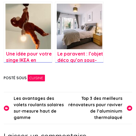
en ligne
juste équilibre pour
une nouvelle cuisine
classique ?
Une idée pour votre
Le paravent : l’objet
singe IKEA en
déco qu’on sous-
suspension ?
estime et qui
change tout dans
POSTÉ SOUS
CUISINE
un intérieur
Navigation
Les avantages des
Top 3 des meilleurs
volets roulants solaires
rénovateurs pour raviver
de
sur-mesure haut de
de l’aluminium
l’article
gamme
thermolaqué
Laisser un commentaire