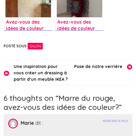
Avez-vous des
Avez-vous des
idées de couleur
idées de couleur
pour moderniser ce
pour ce mur ?
mur ?
POSTÉ SOUS
SALON
Navigation
Une inspiration pour
Pose de notre verrière
vous créer un dressing à
de
partir d’un meuble IKEA ?
l’article
6 thoughts on “
Marre du rouge,
avez-vous des idées de couleur?
”
19/09/2021 À 19:21
Marie
dit :